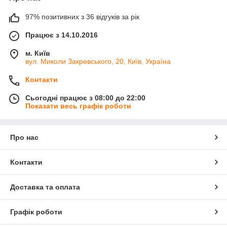
Завжди в наявності найпопулярніші екзотичні
фрукти, а також свіжа зелень, овочі, сухофрукти,
97% позитивних з 36 відгуків за рік
горіхи. Це відмінна можливість придбати все
необхідне в одному місці.
Працює з 14.10.2016
м. Київ
2
вул. Миколи Закревського, 20, Київ, Україна
Контакти
Сьогодні працює з 08:00 до 22:00
Показати весь графік роботи
Строго дотримуємось термінів та умов зберігання,
а також транспортування екзотичних фруктів.
Пропонуємо покупцям виключно якісну і свіжу
Про нас
продукцію.
3
Контакти
Доставка та оплата
Графік роботи
Вартість наших продуктів завжди конкурентна.
Ми завжди проводимо різноматні акції та