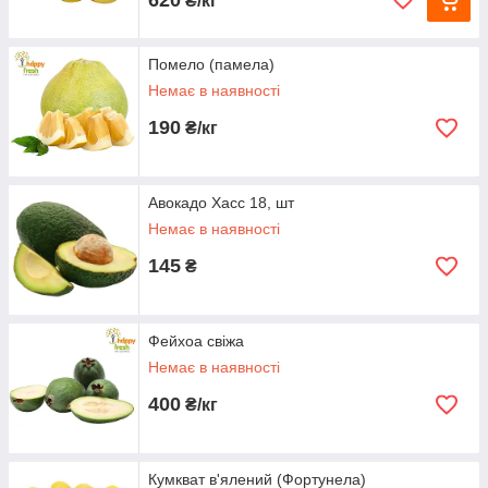
₴/кг
мікроелементи. Регулярне споживання цих
продуктів сприяє підвищенню імунітету,
допомагає протистояти багатьом
захворюванням, продовжує молодість і
Помело (памела)
нормалізує вагу.
Немає в наявності
190
₴/кг
Авокадо Хасс 18, шт
Немає в наявності
145
₴
Фейхоа свіжа
Немає в наявності
400
₴/кг
Кумкват в'ялений (Фортунела)