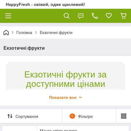
HappyFresh - свіжий, одже щасливий!
Головна
Екзотичні фрукти
Екзотичні фрукти
Екзотичні фрукти за
доступними цінами
Оптовий і роздрібний продаж
Показати все
600
Приймаємо замовлення на мінімальну суму від
1 000
грн. Покупки на суму понад
грн безкоштовно
Сортування
0
Фільтри
доставляємо по Києву.
Подивитися вітрину
Манго свіже велике