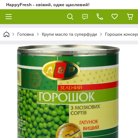
HappyFresh - свіжий, одже щасливий!
Головна
Крупи масло та суперфуди
Горошок консе