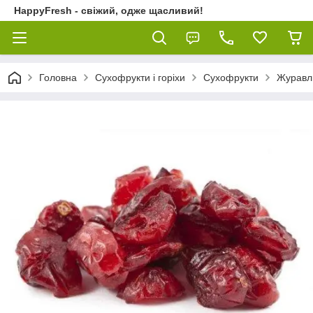
HappyFresh - свіжий, одже щасливий!
Головна
Сухофрукти і горіхи
Сухофрукти
Журавл