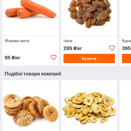
Морква мита
Ізюм
Кура
295
395
₴/кг
95
₴/кг
Купити
Подібні товари компанії