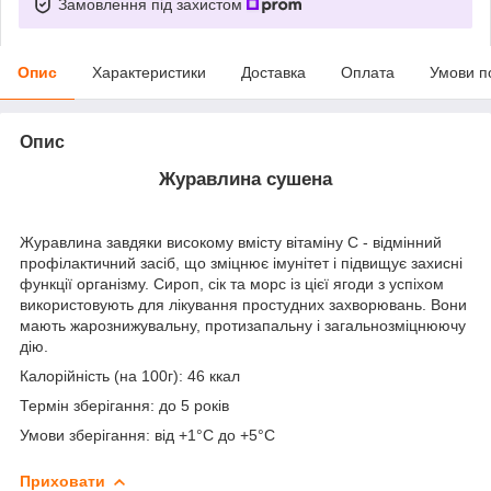
Замовлення під захистом
Опис
Характеристики
Доставка
Оплата
Умови п
Опис
Журавлина сушена
Журавлина завдяки високому вмісту вітаміну С - відмінний
профілактичний засіб, що зміцнює імунітет і підвищує захисні
функції організму. Сироп, сік та морс із цієї ягоди з успіхом
використовують для лікування простудних захворювань. Вони
мають жарознижувальну, протизапальну і загальнозміцнюючу
дію.
Калорійність (на 100г): 46 ккал
Термін зберігання: до 5 років
Умови зберігання: від +1°C до +5°C
Приховати