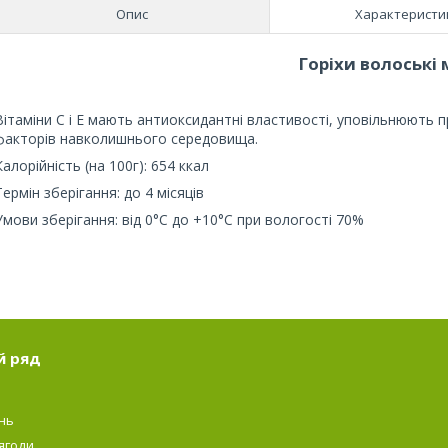
Опис
Характеристи
Горіхи волоські
Вітаміни С і Е мають антиоксидантні властивості, уповільнюють 
факторів навколишнього середовища.
Калорійність (на 100г): 654 ккал
Термін зберігання: до 4 місяців
Умови зберігання: від 0°C до +10°C при вологості 70%
й ряд
нь
ягоди