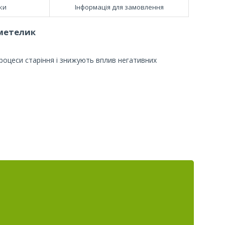
ки
Інформація для замовлення
 метелик
процеси старіння і знижують вплив негативних