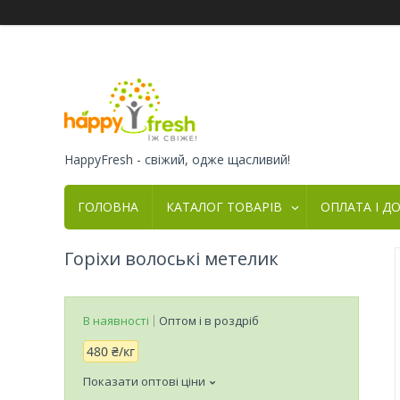
HappyFresh - свіжий, одже щасливий!
ГОЛОВНА
КАТАЛОГ ТОВАРІВ
ОПЛАТА І Д
Горіхи волоські метелик
В наявності
Оптом і в роздріб
480 ₴/кг
Показати оптові ціни