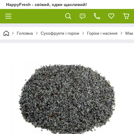
HappyFresh - свіжий, одже щасливий!
Головна
Сухофрукти і горіхи
Горіхи і насіння
Мак