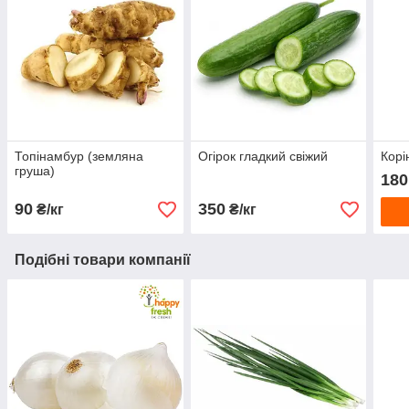
Топінамбур (земляна
Огірок гладкий свіжий
Корі
груша)
180
90
350
₴/кг
₴/кг
Подібні товари компанії