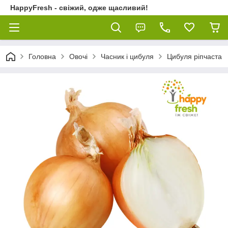
HappyFresh - свіжий, одже щасливий!
Головна
Овочі
Часник і цибуля
Цибуля ріпчаста